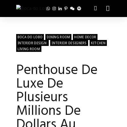
BOCA DO LOBO
DINING ROOM
HOME DECOR
INTERIOR DESIGN
INTERIOR DESIGNERS
KITCHEN
LIVING ROOM
Penthouse De
Luxe De
Plusieurs
Millions De
Dollars Au